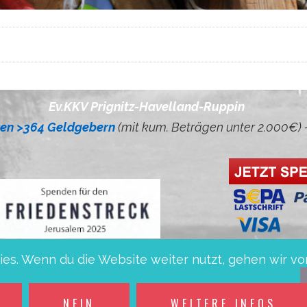
rignitz-Havelland-Ruppin
ren >364 Geldgebern
(mit kum. Beträgen unter 2.000€) 
es. Wenn du die Website weiter nutzt, gehen wir vo
1 1605 0000 1000 5702 54 bei Mittelbrandenburgi
NEIN
WEITERE INFOS