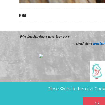
MORE
Wir bedanken uns bei >>>
reas
Ev.KKV P
… und den
weite
Diese Website benutzt Cooki
Friedensglocken e.V., IBAN DE5
OK