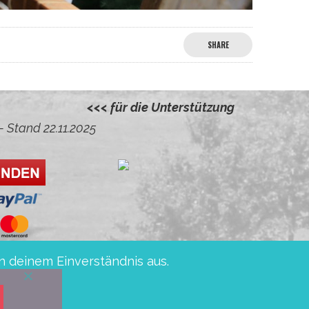
SHARE
Kautz, Almut und Helmut
<<< für die Unterstützung
– Stand 22.11.2025
n deinem Einverständnis aus.
sche Sparkasse BIC: WELADED1PMB