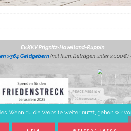
Ev.KKV Prignitz-Havelland-Ruppin
ren >364 Geldgebern
(mit kum. Beträgen unter 2.000€) 
es. Wenn du die Website weiter nutzt, gehen wir vo
1 1605 0000 1000 5702 54 bei Mittelbrandenburgi