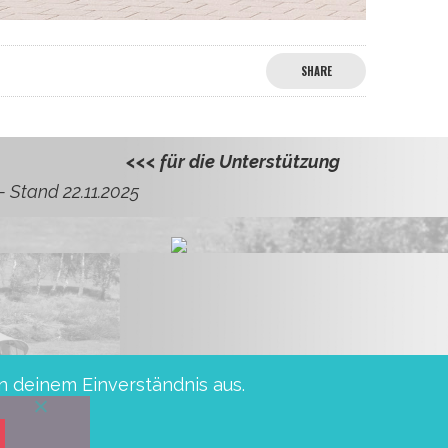
SHARE
<<< für die Unterstützung
Kautz, Almut und Helmu
– Stand 22.11.2025
n deinem Einverständnis aus.
sche Sparkasse BIC: WELADED1PMB