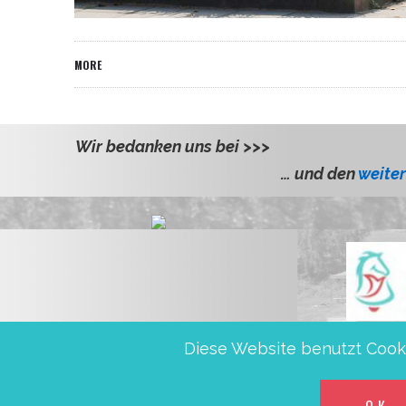
MORE
Wir bedanken uns bei >>>
el, Dr.Petra und Andreas
… und den
weite
Diese Website benutzt Cooki
Friedensglocken e.V., IBAN DE5