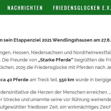
NACHRICHTEN
FRIEDENSGLOCKEN E.V
m sein Etappenziel 2021 Wendlingshausen am 27.8.
ingen, Hessen, Niedersachsen und Nordrheinwestfale
. Die Freunde von
„Starke Pferde“
begrüßten die Fri
rklichen, 2025 die Friedensglocke mit Pferden nach J
d
ca 40 Pferde
am Treck teil.
550 km
wurde in bergige
edensinitiative die Herzen der Menschen erreichen. 
der Strecke und umarmte seine vor Rührung weinend
ufgewühlter friedloser Zeit, ein wirkmächtiges Zeic