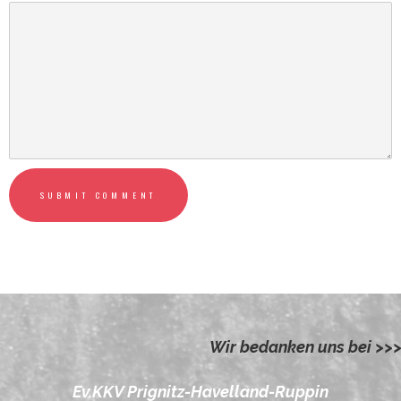
SUBMIT COMMENT
Wir bedanken uns bei >>
Ev.KKV Prignitz-Havelland-Ruppin