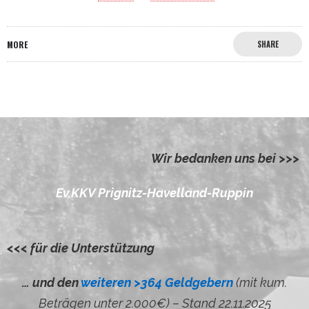
MORE
SHARE
Wir bedanken uns bei >>>
Ev.KKV Prignitz-Havelland-Ruppin
<<< für die Unterstützung
… und den
weiteren >364 Geldgebern
(mit kum.
Beträgen unter 2.000€) – Stand 22.11.2025