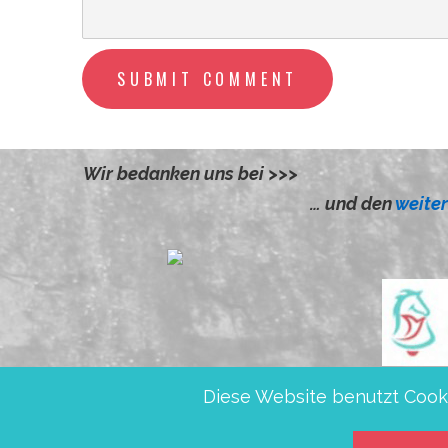
SUBMIT COMMENT
Wir bedanken uns bei >>>
el, Dr.Petra und Andreas
… und den
weite
Diese Website benutzt Cooki
Friedensglocken e.V., IBAN DE5