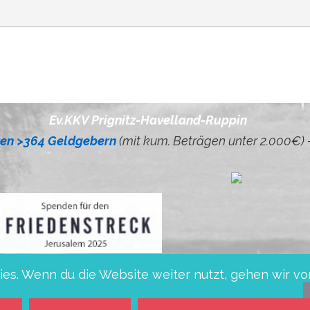
Ev.KKV Prignitz-Havelland-Ruppin
ren >364 Geldgebern
(mit kum. Beträgen unter 2.000€) 
es. Wenn du die Website weiter nutzt, gehen wir vo
1 1605 0000 1000 5702 54 bei Mittelbrandenburgi