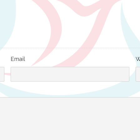
Email
W