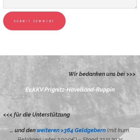
SUBMIT COMMENT
Wir bedanken uns bei >>>
Ev.KKV Prignitz-Havelland-Ruppin
<<< für die Unterstützung
… und den
weiteren >364 Geldgebern
(mit kum.
Beträgen unter 2.000€) – Stand 22.11.2025