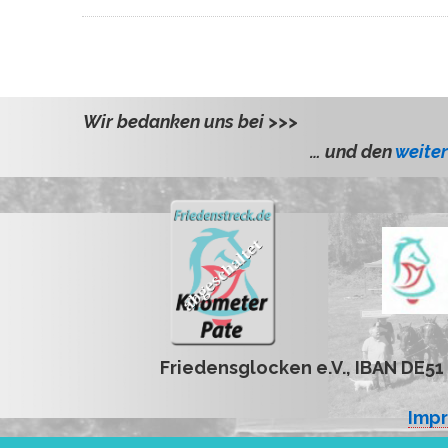
Wir bedanken uns bei >>>
el, Dr.Petra und Andreas
… und den
weite
Friedensglocken e.V., IBAN DE5
Imp