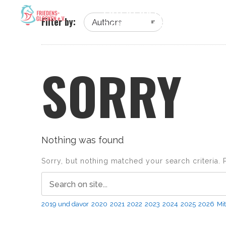
FRIEDENSTRECK
NA
Filter by:
Authors
DOWNLOADS
GÄSTE
SORRY
Nothing was found
Sorry, but nothing matched your search criteria. 
2019 und davor
2020
2021
2022
2023
2024
2025
2026
Mit