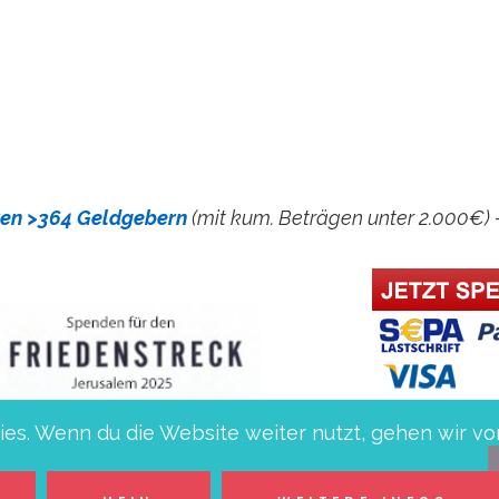
avelland-Ruppin
ren >364 Geldgebern
(mit kum. Beträgen unter 2.000€) 
es. Wenn du die Website weiter nutzt, gehen wir vo
1 1605 0000 1000 5702 54 bei Mittelbrandenburgi