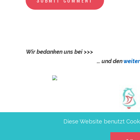
SUBMIT COMMENT
Wir bedanken uns bei >>>
Ev.KKV Prignitz-H
… und den
weite
Diese Website benutzt Cooki
Friedensglocken e.V., IBAN DE5