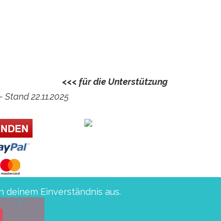
Kautz, Almut und Helmut
<<< für die Unterstützung
– Stand 22.11.2025
n deinem Einverständnis aus.
sche Sparkasse BIC: WELADED1PMB