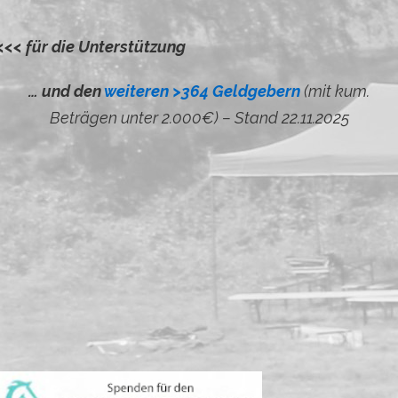
Friedensglocken e.V., IBAN DE51 1605 0000 1000
5702 54 bei Mittelbrandenburgische Sparkasse BIC
WELADED1PMB