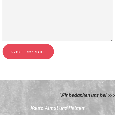
Wir bedanken uns bei >>
Kautz, Almut und Helmut
<<< für die Unterstützung
… und den
weiteren >364 Geldgebern
(mit kum.
Beträgen unter 2.000€) – Stand 22.11.2025